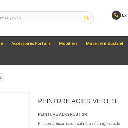
02 
ie
Accessoires Portails
Mobiliers
Matériel industriel
L
PEINTURE ACIER VERT 1L
PEINTURE ALKYRUST SR
Finition anticorrosion satiné à séchage rapide